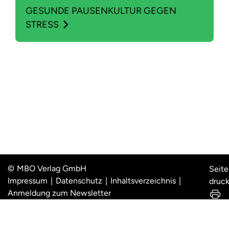
GESUNDE PAUSENKULTUR GEGEN
STRESS
MBO Verlag GmbH
Seite
Impressum
Datenschutz
Inhaltsverzeichnis
druc
Anmeldung zum Newsletter
Das Web-Magazin ist ein von der BKK ProVita beim MBO Verlag lizenziertes
Angebot für Firmenkunden