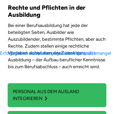
Rechte und Pflichten in der
Ausbildung
Bei einer Berufsausbildung hat jede der
beteiligten Seiten, Ausbilder wie
Auszubildender, bestimmte Pflichten, aber auch
Rechte. Zudem stellen einige rechtliche
Vorgaben sicher, dass der Zweck der
Erfolge feiern und planen - das Jahresgespräch
Editorial: Ausbilden gegen den Fachkräftemangel
Ausbildung – der Aufbau beruflicher Kenntnisse
bis zum Berufsabschluss – auch erreicht wird.
PERSONAL AUS DEM AUSLAND
INTEGRIEREN