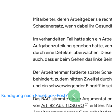
Mitarbeiter, deren Arbeitgeber sie rec
Schadenersatz, wenn dabei ihr Gesundh
Im verhandelten Fall hatte sich ein Ar
Aufgabenzuteilung gegeben hatte, verm
durch eine Detektei überwachen. Diese 
auch, dass er beim Gehen das linke Bei
Der Arbeitnehmer forderte später Scha
behindert, zudem hätten Zweifel durc
und ein schwerwiegender Eingriff in se
Kündigung nach Facebook-Post?
Das BAG stimmte dieser Argumentation 
von
Art. 82 Abs. 1 DSGVO
erlitten. N