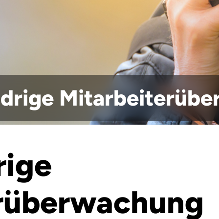
drige Mitarbeiterüb
rige
erüberwachung