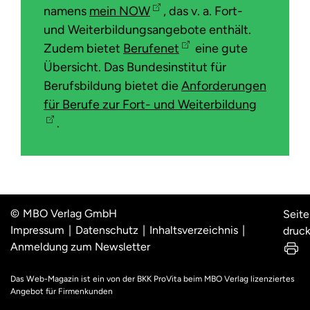
namens
mein NOW
, das v. a. Fort-
und Weiterbildungsangebote enthält.
Zudem bietet
Berufenet
eine gute
Übersicht. Das Bundesinstitut für
Berufsbildung bietet die
Anforderungen
für Berufe zur Fort- und Weiterbildung
.
MBO Verlag GmbH
Seite
Impressum
Datenschutz
Inhaltsverzeichnis
druc
Anmeldung zum Newsletter
Das Web-Magazin ist ein von der BKK ProVita beim MBO Verlag lizenziertes
Angebot für Firmenkunden