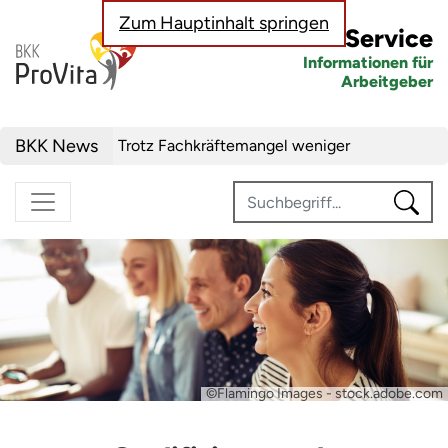
Zum Hauptinhalt springen
BKK Service
Informationen für
Arbeitgeber
Nachrichten zu den Themen Sozialversic
BKK News
Trotz Fachkräftemangel weniger
Neueinstellungen
Steuerbegünstigter Urlaubszuschuss:
Erholungsbeihilfen
Geringe Tarifbindung im Niedriglohnsektor
Jahresarbeitsentgeltgrenzen: Ab 2027 drei
unterschiedliche Grenzen maßgebend
Wechselbereitschaft im Job ist gestiegen
©Flamingo Images - stock.adobe.com