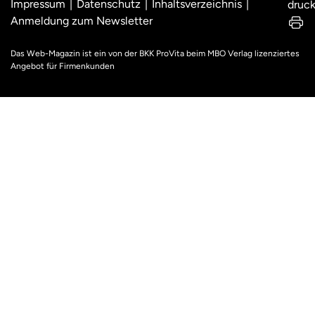
Impressum
Datenschutz
Inhaltsverzeichnis
druc
Anmeldung zum Newsletter
Das Web-Magazin ist ein von der BKK ProVita beim MBO Verlag lizenziertes
Angebot für Firmenkunden