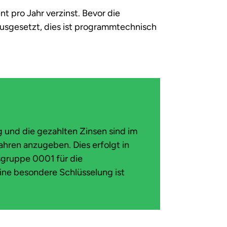
t pro Jahr verzinst. Bevor die
ausgesetzt, dies ist programmtechnisch
g und die gezahlten Zinsen sind im
hren anzugeben. Dies erfolgt in
sgruppe 0001 für die
ine besondere Schlüsselung ist